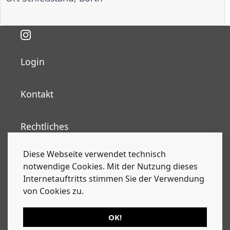
Login
Kontakt
Rechtliches
Diese Webseite verwendet technisch
Nachrichten
notwendige Cookies. Mit der Nutzung dieses
Internetauftritts stimmen Sie der Verwendung
Kalender
von Cookies zu.
Alle Inhalte, Fotografien und Grafiken sind
OK!
urherberrechtlich geschützt. Alle Rechte liegen beim