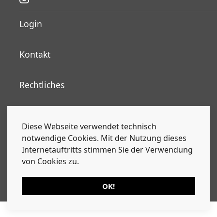
Login
Kontakt
Rechtliches
Nachrichten
Diese Webseite verwendet technisch
notwendige Cookies. Mit der Nutzung dieses
Kalender
Internetauftritts stimmen Sie der Verwendung
von Cookies zu.
Alle Inhalte, Fotografien und Grafiken sind
urherberrechtlich geschützt. Alle Rechte liegen beim
OK!
Urheber. Based on a template designed by WarpTheme.